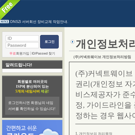
`
DNSZi 서버회선 장비교체 작업안내.
개인정보처
로그인
|
무료
회원가입
ID/Passwd 찾기
(주)커넥트웨이브 개인정보처리방침
알려드립니다!
(주)커넥트웨이브 (
회원별로 여러곳의
권리(개인정보 자
ISP에 분산되어 있는
5개의 네임서버
제공!
비스제공자가 준수
로그인하시면 회원님의 네임
정, 가이드라인을
서버를 확인하실 수 있습니다!
정하는 경우 웹사
개인정보의 처리목적