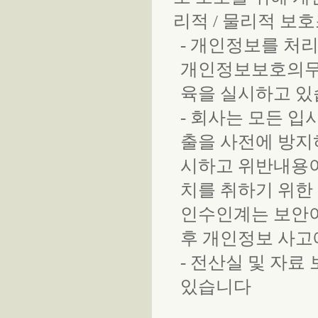
리적 / 물리적 보
- 개인정보를 처
개인정보보호의무를
육을 실시하고 있
- 회사는 모든 
출을 사전에 방지
시하고 위반내용이
치를 취하기 위한
인수인계는 보안이
후 개인정보 사고
- 전산실 및 자
있습니다