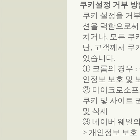
쿠키설정 거부 방
쿠키 설정을 거
션을 택함으로써
치거나, 모든 쿠
단, 고객께서 쿠
있습니다.
① 크롬의 경우 :
인정보 보호 및 
② 마이크로소프트
쿠키 및 사이트 
및 삭제
③ 네이버 웨일의
> 개인정보 보호 