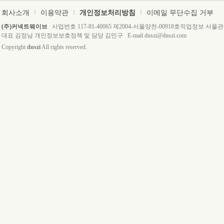
회사소개
이용약관
개인정보처리방침
이메일 무단수집 거부
|
|
|
(주)커넥트웨이브
사업번호 117-81-40065 제2004-서울양천-00918호직업정보 서울
대표 김정남 개인정보보호정책 및 담당 김민구 E-mail dnszi@dnszi.com
Copyright
dnszi
All rights reserved.